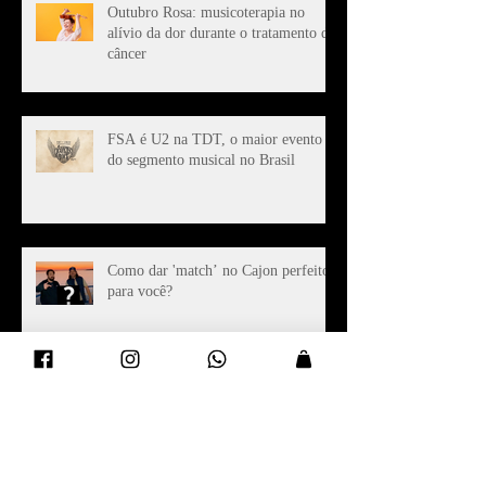
Outubro Rosa: musicoterapia no
alívio da dor durante o tratamento de
câncer
FSA é U2 na TDT, o maior evento
do segmento musical no Brasil
Como dar 'match’ no Cajon perfeito
para você?
Arquivo
setembro de 2023
(1)
1 post
agosto de 2023
(1)
1 post