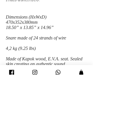
mais autêntico.
Dimensions (HxWxD)
470x352x380mm
18.50” x 13.85” x 14.96”
Snare made of 24 strands of wire
4,2 kg (9.25 lbs)
Made of Kapok wood, E.V.A. seat. Sealed
skin creating an authentic sound.