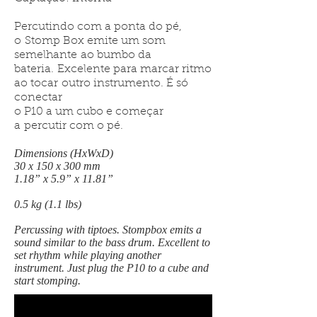
Percutindo com a ponta do pé,
o
Stomp Box emite um som
semelhante
ao bumbo da
bateria.
Excelente para marcar ritmo
ao tocar
outro instrumento. É só
conectar
o P10 a um cubo e começar
a
percutir com o pé.
Dimensions (HxWxD)
30 x 150 x 300 mm
1.18” x 5.9” x 11.81”
0.5 kg (1.1 lbs)
Percussing with tiptoes. Stompbox emits a
sound similar to the bass drum. Excellent to
set rhythm while playing another
instrument. Just plug the P10 to a cube and
start stomping.