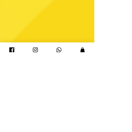
FSA: 15 anos inovando
o groove pelo mundo
Neste mês de abril, a FSA Cajons completa 15