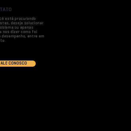
TATO
cê está procurando
stas, deseja solucionar
oblema ou apenas
a nos dizer como foi
o desempenho, entre em
to.
FALE CONOSCO