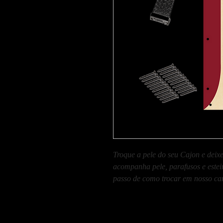
Troque a pele do seu Cajon e deixe
acompanha pele, parafusos e este
passo de como trocar em nosso ca