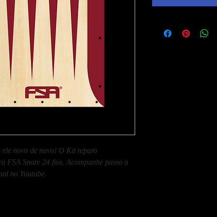
 ele novo de novo! O Kit reparo
ira FSA Snare 24 fios. Acompanhe passo a
nal no Youtube.