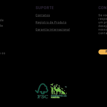
SUPORTE
CON
Contatos
Se vo
respo
 de
Registro de Produto
um pr
de
desej
Garantia Internacional
noss
conta
o
m os