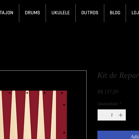
TAJON
DRUMS
UKULELE
OUTROS
BLOG
LO
Kit de Repar
Preço
R$ 157,59
Quantidade
*
Adic