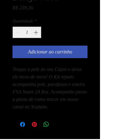
Preço
R$ 239,36
Quantidade
*
Adicionar ao carrinho
Troque a pele do seu Cajon e deixe
ele novo de novo! O Kit reparo
acompanha pele, parafusos e esteira
FSA Snare 24 fios. Acompanhe passo
a passo de como trocar em nosso
canal no Youtube.