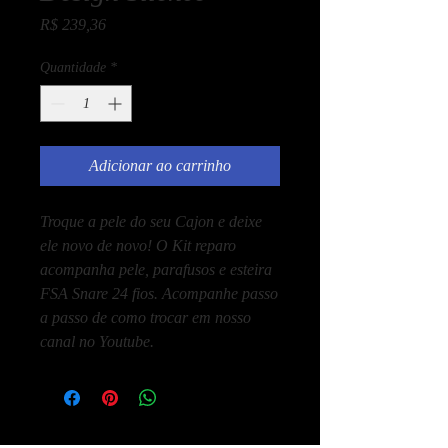
Preço
R$ 239,36
Quantidade
*
Adicionar ao carrinho
Troque a pele do seu Cajon e deixe
ele novo de novo! O Kit reparo
acompanha pele, parafusos e esteira
FSA Snare 24 fios. Acompanhe passo
a passo de como trocar em nosso
canal no Youtube.