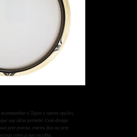
a acompanhar o Tajon e outras opções,
o que sua ideia permitir. Com design
ui pele porosa, esteira fixa na pele
versas cores a sua escolha.