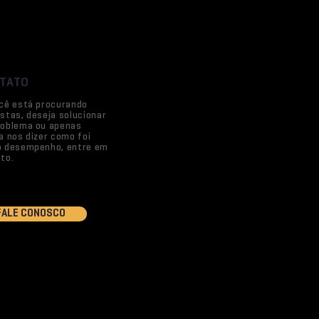
TATO
cê está procurando
stas, deseja solucionar
oblema ou apenas
a nos dizer como foi
o desempenho, entre em
to.
FALE CONOSCO