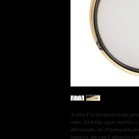
A caixa FSA foi desenvolvida par
como: Kick trip, cajon, bateria e 
diferenciado, em 10 polegadas, poss
batedora, aro com 6 afinações e di