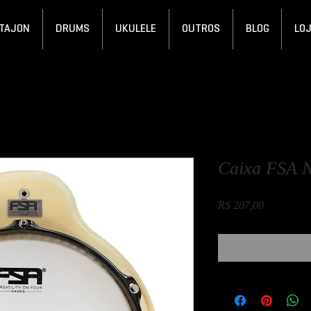
TAJON
DRUMS
UKULELE
OUTROS
BLOG
LO
Caixa FSA N
Preço
R$ 207,00