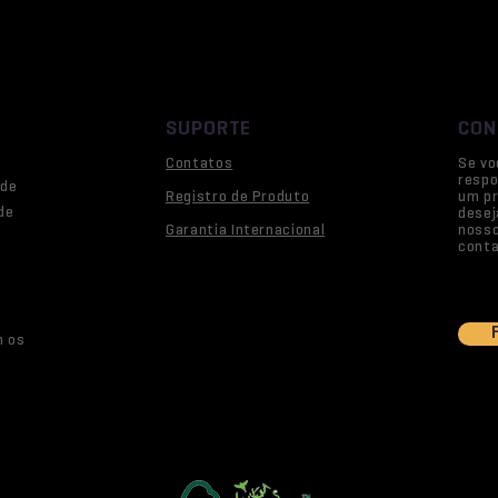
SUPORTE
CON
Contatos
Se vo
respo
 de
Registro de Produto
um pr
de
desej
Garantia Internacional
noss
conta
o
m os