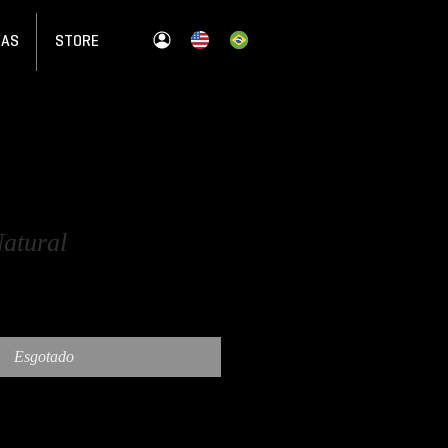
JAS
STORE
atural
Esgotado